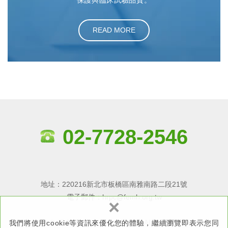
保護與臨床試驗品質。
READ MORE
02-7728-2546
地址：220216新北市板橋區南雅南路二段21號
電子郵件：
hrpc@femh.org.tw
×
我們將使用cookie等資訊來優化您的體驗，繼續瀏覽即表示您同
Copyright © 亞東醫院－受試者保護中心 All Rights Reserved.