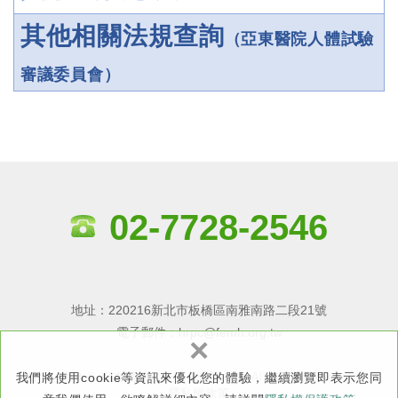
其他相關法規查詢
（亞東醫院人體試驗
審議委員會）
02-7728-2546
地址：220216新北市板橋區南雅南路二段21號
電子郵件：
hrpc@femh.org.tw
×
我們將使用cookie等資訊來優化您的體驗，繼續瀏覽即表示您同
Copyright © 亞東醫院－受試者保護中心 All Rights Reserved.
隱私權政策